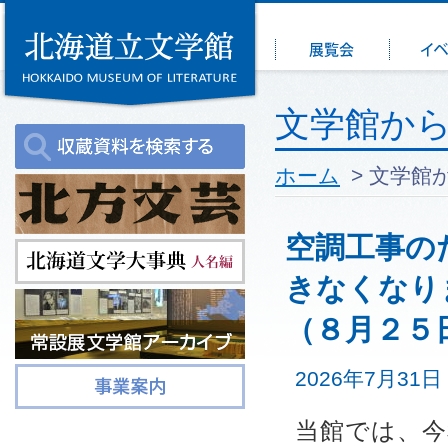
文学館か
ホーム
> 文学館
空調工事の
きなくなり
（８月２５
2026年7月31日
当館では、今