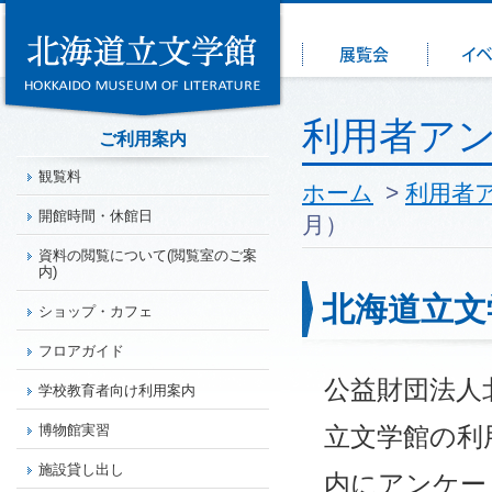
利用者ア
ご利用案内
観覧料
ホーム
>
利用者
開館時間・休館日
月）
資料の閲覧について(閲覧室のご案
内)
北海道立文
ショップ・カフェ
フロアガイド
公益財団法人
学校教育者向け利用案内
立文学館の利
博物館実習
施設貸し出し
内にアンケー