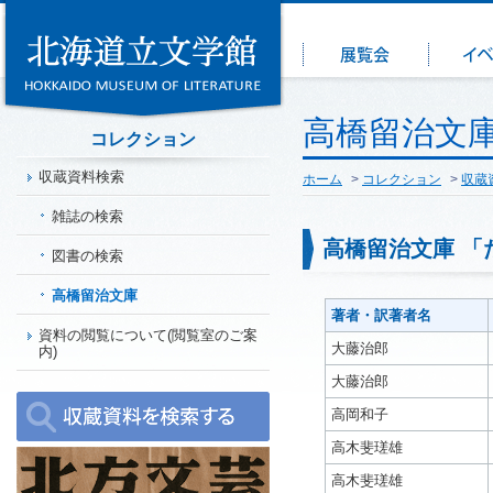
高橋留治文庫
コレクション
収蔵資料検索
ホーム
>
コレクション
>
収蔵
雑誌の検索
高橋留治文庫 「
図書の検索
高橋留治文庫
著者・訳著者名
資料の閲覧について(閲覧室のご案
大藤治郎
内)
大藤治郎
高岡和子
高木斐瑳雄
高木斐瑳雄