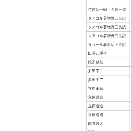
竹吉新一郎・石川一遼
タアゴル著増野三良訳
タアゴル著増野三良訳
タアゴル著増野三良訳
タゴール著渡辺照宏訳
田澤八重子
陀田勘助
多田不二
多田不二
立原正秋
立原道造
立原道造
立原道造
龍野咲人