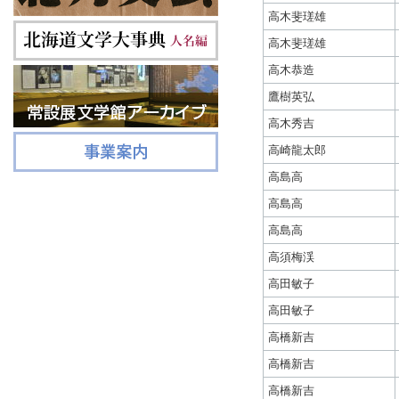
高木斐瑳雄
高木斐瑳雄
高木恭造
鷹樹英弘
高木秀吉
高崎龍太郎
高島高
高島高
高島高
高須梅渓
高田敏子
高田敏子
高橋新吉
高橋新吉
高橋新吉