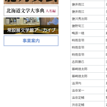
鹽井雨江
鹽井雨江
鹽川秀次郎
鹽野筍三
鴫原一穂
時雨音羽
時雨音羽
時雨音羽
志田勝己
篠崎徳太郎
篠崎徳太郎
澁澤均
澁谷栄一
澁谷定輔
渋谷定輔