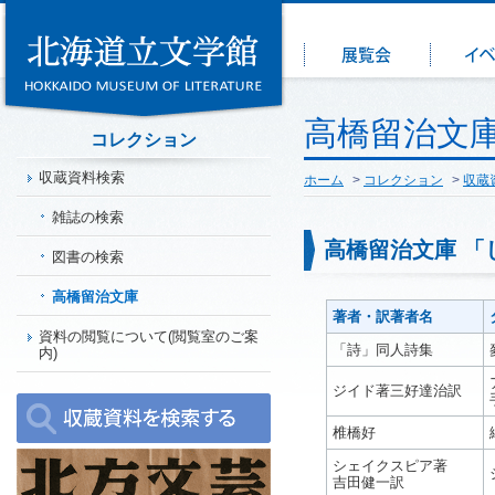
高橋留治文庫
コレクション
収蔵資料検索
ホーム
>
コレクション
>
収蔵
雑誌の検索
高橋留治文庫 「
図書の検索
高橋留治文庫
著者・訳著者名
資料の閲覧について(閲覧室のご案
「詩」同人詩集
内)
ジイド著三好達治訳
椎橋好
シェイクスピア著
吉田健一訳