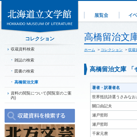
高橋留治文庫
コレクション
収蔵資料検索
ホーム
>
コレクション
>
収蔵
雑誌の検索
高橋留治文庫 「
図書の検索
高橋留治文庫
著者・訳著者名
資料の閲覧について(閲覧室のご案
世界抵抗詩選うさみなお
内)
關口由記夫
瀬戸哲郎
瀬戸哲郎
千家元麿