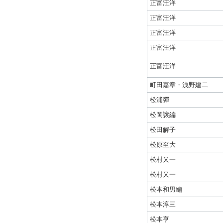
正富汪洋
正富汪洋
正富汪洋
正富汪洋
正富汪洋
町田嘉章・浅野建二
松浦彈
松岡譲編
松田解子
松原至大
松村又一
松村又一
松本和男編
松本淳三
松本亨