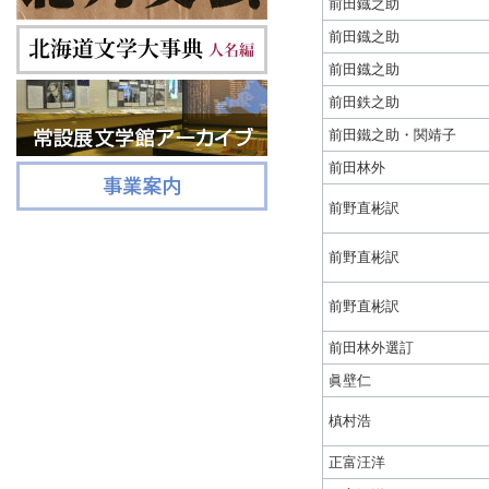
前田鐡之助
前田鐡之助
前田鐡之助
前田鉄之助
前田鐵之助・関靖子
前田林外
前野直彬訳
前野直彬訳
前野直彬訳
前田林外選訂
眞壁仁
槙村浩
正富汪洋