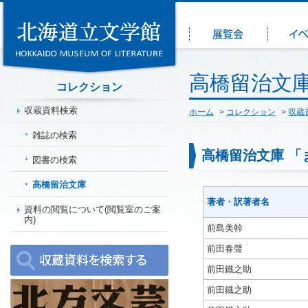
高橋留治文庫
コレクション
収蔵資料検索
ホーム
>
コレクション
>
収蔵
雑誌の検索
高橋留治文庫 「
図書の検索
高橋留治文庫
著者・訳著者名
資料の閲覧について(閲覧室のご案
内)
前島美幹
前田春聲
前田鐡之助
前田鐡之助