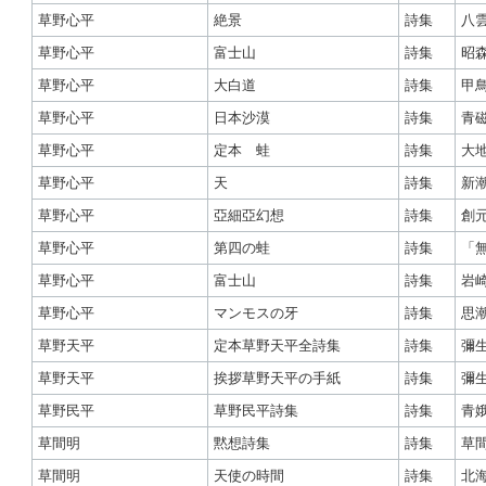
草野心平
絶景
詩集
八
草野心平
富士山
詩集
昭
草野心平
大白道
詩集
甲
草野心平
日本沙漠
詩集
青
草野心平
定本 蛙
詩集
大
草野心平
天
詩集
新
草野心平
亞細亞幻想
詩集
創
草野心平
第四の蛙
詩集
「
草野心平
富士山
詩集
岩
草野心平
マンモスの牙
詩集
思
草野天平
定本草野天平全詩集
詩集
彌
草野天平
挨拶草野天平の手紙
詩集
彌
草野民平
草野民平詩集
詩集
青
草間明
黙想詩集
詩集
草
草間明
天使の時間
詩集
北