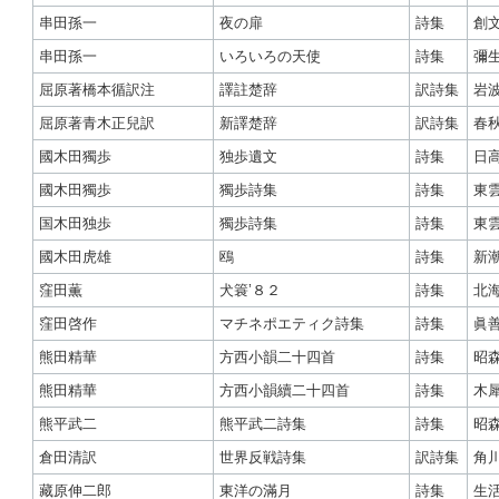
串田孫一
夜の扉
詩集
創
串田孫一
いろいろの天使
詩集
彌
屈原著橋本循訳注
譯註楚辞
訳詩集
岩
屈原著青木正兒訳
新譯楚辞
訳詩集
春
國木田獨歩
独歩遺文
詩集
日
國木田獨歩
獨歩詩集
詩集
東
国木田独歩
獨歩詩集
詩集
東
國木田虎雄
鴎
詩集
新
窪田薫
犬簑’８２
詩集
北
窪田啓作
マチネポエティク詩集
詩集
眞
熊田精華
方西小韻二十四首
詩集
昭
熊田精華
方西小韻續二十四首
詩集
木
熊平武二
熊平武二詩集
詩集
昭
倉田清訳
世界反戦詩集
訳詩集
角
藏原伸二郎
東洋の滿月
詩集
生