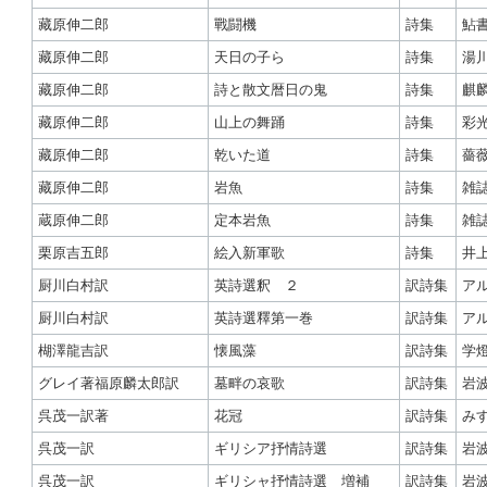
藏原伸二郎
戰闘機
詩集
鮎
藏原伸二郎
天日の子ら
詩集
湯
藏原伸二郎
詩と散文暦日の鬼
詩集
麒
藏原伸二郎
山上の舞踊
詩集
彩
藏原伸二郎
乾いた道
詩集
薔
藏原伸二郎
岩魚
詩集
雑
蔵原伸二郎
定本岩魚
詩集
雑
栗原吉五郎
絵入新軍歌
詩集
井
厨川白村訳
英詩選釈 ２
訳詩集
ア
厨川白村訳
英詩選釋第一巻
訳詩集
ア
楜澤龍吉訳
懐風藻
訳詩集
学
グレイ著福原麟太郎訳
墓畔の哀歌
訳詩集
岩
呉茂一訳著
花冠
訳詩集
み
呉茂一訳
ギリシア抒情詩選
訳詩集
岩
呉茂一訳
ギリシャ抒情詩選 増補
訳詩集
岩