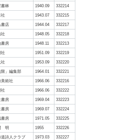
雲書林
1940.09
332214
森社
1943.07
332215
鳥書店
1944.04
332217
磁社
1948.05
332218
地書房
1948.11
332213
潮社
1951.09
332219
元社
1953.09
332220
無限」編集部
1964.01
332221
崎美術社
1966.06
332216
潮社
1966.06
332222
生書房
1969.04
332223
生書房
1969.07
332224
娥書房
1971.05
332225
間 明
1955
332226
海道詩人クラブ
1973.03
332227