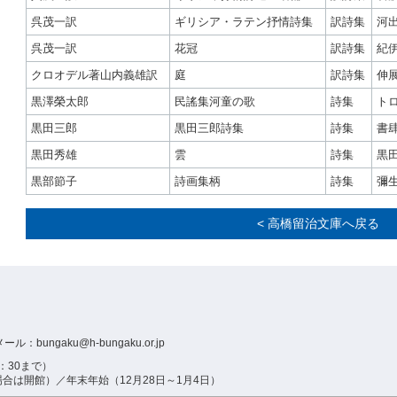
呉茂一訳
ギリシア・ラテン抒情詩集
訳詩集
河
呉茂一訳
花冠
訳詩集
紀
クロオデル著山内義雄訳
庭
訳詩集
伸
黒澤榮太郎
民謠集河童の歌
詩集
ト
黒田三郎
黒田三郎詩集
詩集
書
黒田秀雄
雲
詩集
黒
黒部節子
詩画集柄
詩集
彌
< 高橋留治文庫へ戻る
ール：bungaku@h-bungaku.or.jp
：30まで）
は開館）／年末年始（12月28日～1月4日）