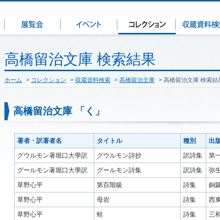
高橋留治文庫 検索結果
ホーム
>
コレクション
>
収蔵資料検索
>
高橋留治文庫
> 高橋留治文庫 検索結
高橋留治文庫 「く」
著者・訳著者名
タイトル
種別
出
グウルモン著堀口大學訳
グウルモン詩抄
訳詩集
第
グールモン著堀口大學訳
グールモン詩集
訳詩集
弥
草野心平
第百階級
詩集
銅
草野心平
母岩
詩集
西
草野心平
蛙
詩集
三