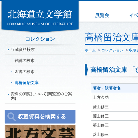
高橋留治文庫
コレクション
収蔵資料検索
ホーム
>
コレクション
>
収蔵
雑誌の検索
高橋留治文庫 「
図書の検索
高橋留治文庫
著者・訳著者名
資料の閲覧について(閲覧室のご案
土方久功
内)
菱山修三
菱山修三
菱山修三
菱山修三