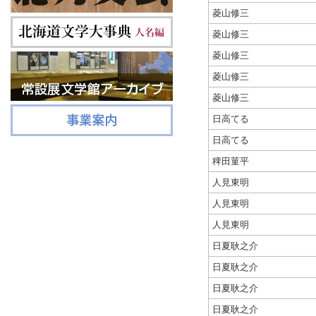
菱山修三
菱山修三
菱山修三
菱山修三
菱山修三
日高てる
日高てる
稗田菫平
人見東明
人見東明
人見東明
日夏耿之介
日夏耿之介
日夏耿之介
日夏耿之介