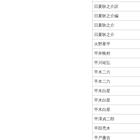
日夏耿之介訳
日夏耿之介編
日夏耿之介
日夏耿之介
火野葦平
平井晩村
平川祐弘
平木二六
平木二六
平木白星
平木白星
平木白星
平澤貞二郎
平田禿木
平戸廉吉